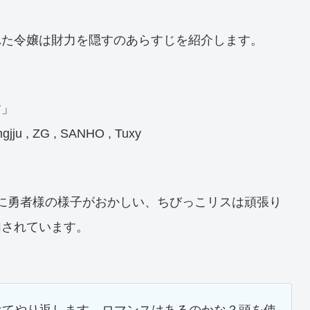
れた令嬢は財力を隠すのあらすじを紹介します。
す」
gjju , ZG , SANHO , Tuxy
は私なのに勇者様の様子がおかしい、ちびっこリスは頑張り
加されています。
けてやり返します。ロマンスはあるのかな？頭を使