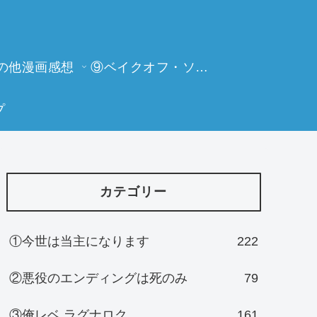
の他漫画感想
⑨ベイクオフ・ソーイングビー
プ
カテゴリー
①今世は当主になります
222
②悪役のエンディングは死のみ
79
③俺レベ ラグナロク
161