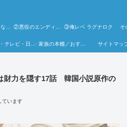
①今世は当主になります
②悪役のエンディングは死のみ
③俺レベ ラグナロク
そ
映画・テレビ・日常生活
家族の本棚／おすすめミュージアム
サイトマッ
財力を隠す17話 韓国小説原作の
しています