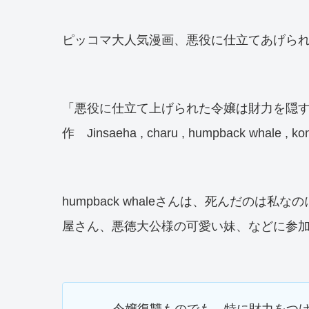
ピッコマ大人気漫画、悪役に仕立てあげら
「悪役に仕立て上げられた令嬢は財力を隠
作 Jinsaeha , charu , humpback whale , kon
humpback whaleさんは、死んだの
屋さん、悪徳大公様の可愛い妹、などに参
令嬢復讐ものでも、特に財力をつ