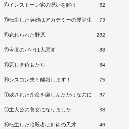
Ⓒイレストーン家の呪いを解け
62
Ⓓ転生した英雄はアカデミーの優等生
73
Ⓔ忘れられた野原
282
Ⓕ今度のパパは大悪党
88
Ⓖ悪しき侍女たち
84
Ⓗシスコン夫と離婚します！
75
Ⓘ残された余命を楽しんだだけなのに
67
Ⓙ主人公の養女になりました
38
Ⓚ転生した暗殺者は剣術の天才
46