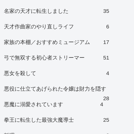
名家の天才に転生しました
35
天才作曲家のやり直しライフ
6
家族の本棚／おすすめミュージアム
17
弓で無双する初心者ストリーマー
51
悪女を殺して
4
悪役に仕立てあげられた令嬢は財力を隠す
28
悪魔に溺愛されています
4
拳王に転生した最強大魔導士
25