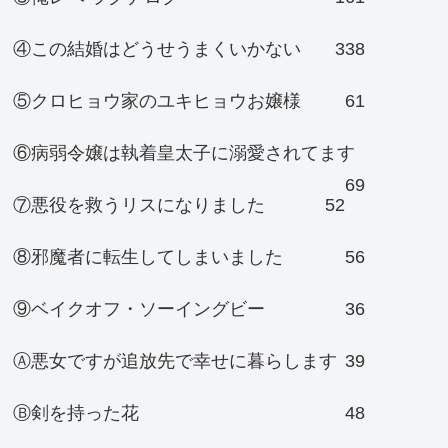
④この結婚はどうせうまくいかない
338
⑤クロヒョウ家のユキヒョウお嬢様
61
⑥病弱令嬢は執着皇太子に溺愛されてます
69
⑦悪役を救うリスになりました
52
⑧邪魔者に転生してしまいました
56
⑨ベイクオフ・ソーイングビー
36
Ⓐ悪女ですが追放先で幸せに暮らします
39
Ⓑ剣を持った花
48