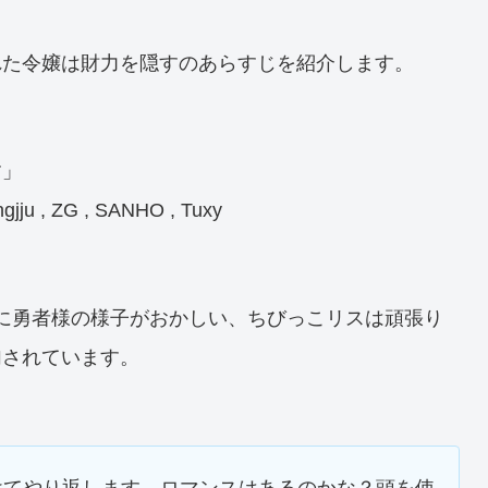
れた令嬢は財力を隠すのあらすじを紹介します。
す」
gjju , ZG , SANHO , Tuxy
は私なのに勇者様の様子がおかしい、ちびっこリスは頑張り
加されています。
けてやり返します。ロマンスはあるのかな？頭を使