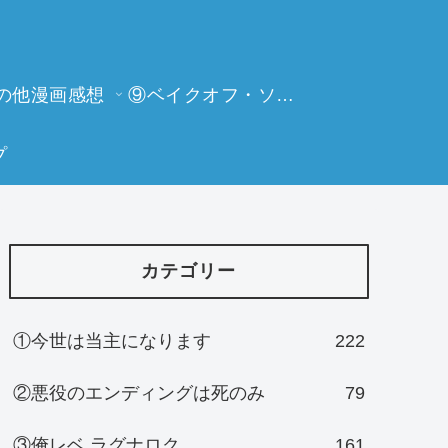
の他漫画感想
⑨ベイクオフ・ソーイングビー
プ
カテゴリー
①今世は当主になります
222
②悪役のエンディングは死のみ
79
③俺レベ ラグナロク
161