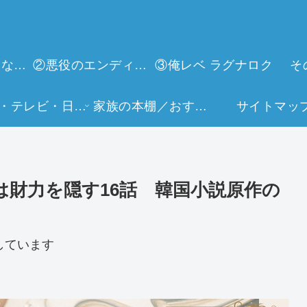
①今世は当主になります
②悪役のエンディングは死のみ
③俺レベ ラグナロク
そ
映画・テレビ・日常生活
家族の本棚／おすすめミュージアム
サイトマッ
財力を隠す16話 韓国小説原作の
しています