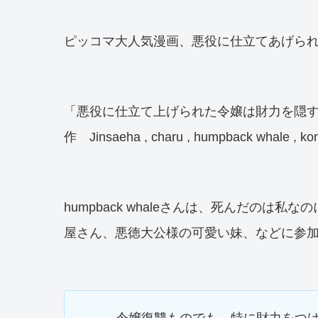
ピッコマ大人気漫画、悪役に仕立てあげら
「悪役に仕立て上げられた令嬢は財力を隠
作 Jinsaeha , charu , humpback whale , kon
humpback whaleさんは、死んだの
屋さん、悪徳大公様の可愛い妹、などに参
令嬢復讐ものでも、特に財力をつ