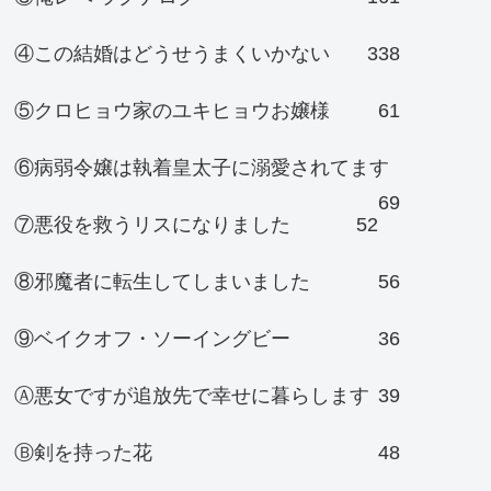
④この結婚はどうせうまくいかない
338
⑤クロヒョウ家のユキヒョウお嬢様
61
⑥病弱令嬢は執着皇太子に溺愛されてます
69
⑦悪役を救うリスになりました
52
⑧邪魔者に転生してしまいました
56
⑨ベイクオフ・ソーイングビー
36
Ⓐ悪女ですが追放先で幸せに暮らします
39
Ⓑ剣を持った花
48