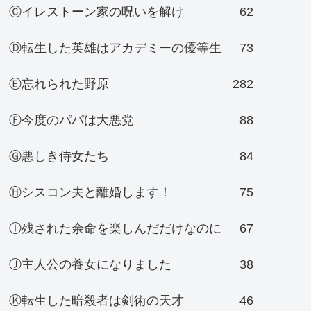
Ⓒイレストーン家の呪いを解け
62
Ⓓ転生した英雄はアカデミーの優等生
73
Ⓔ忘れられた野原
282
Ⓕ今度のパパは大悪党
88
Ⓖ悪しき侍女たち
84
Ⓗシスコン夫と離婚します！
75
Ⓘ残された余命を楽しんだだけなのに
67
Ⓙ主人公の養女になりました
38
Ⓚ転生した暗殺者は剣術の天才
46