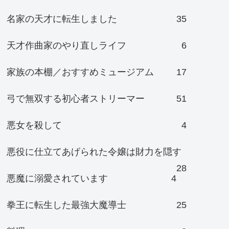
名家の天才に転生しました
35
天才作曲家のやり直しライフ
6
家族の本棚／おすすめミュージアム
17
弓で無双する初心者ストリーマー
51
悪女を殺して
4
悪役に仕立てあげられた令嬢は財力を隠す
28
悪魔に溺愛されています
4
拳王に転生した最強大魔導士
25