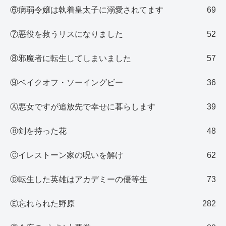
⑥病弱令嬢は執着皇太子に溺愛されてます
69
⑦悪役を救うリスになりました
52
⑧邪魔者に転生してしまいました
57
⑨ベイクオフ・ソーイングビー
36
Ⓐ悪女ですが追放先で幸せに暮らします
39
Ⓑ剣を持った花
48
Ⓒイレストーン家の呪いを解け
62
Ⓓ転生した英雄はアカデミーの優等生
73
Ⓔ忘れられた野原
282