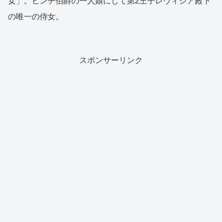
女」。ヒンチ伯爵の一人娘にして第2王子レウィシア殿下
の唯一の侍女。
スポンサーリンク