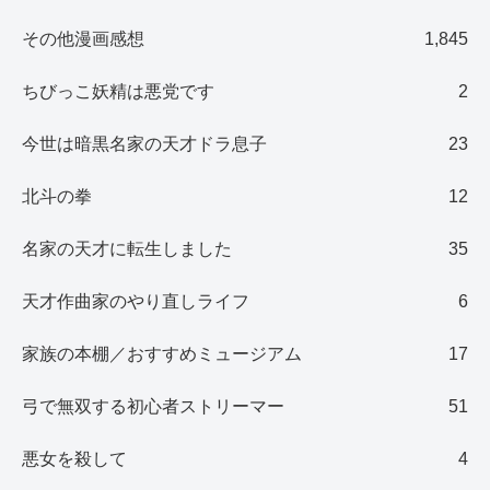
その他漫画感想
1,845
ちびっこ妖精は悪党です
2
今世は暗黒名家の天才ドラ息子
23
北斗の拳
12
名家の天才に転生しました
35
天才作曲家のやり直しライフ
6
家族の本棚／おすすめミュージアム
17
弓で無双する初心者ストリーマー
51
悪女を殺して
4