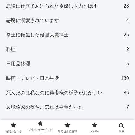
悪役に仕立てあげられた令嬢は財力を隠す
28
悪魔に溺愛されています
4
拳王に転生した最強大魔導士
25
料理
2
日用品修理
5
映画・テレビ・日常生活
130
死んだのは私なのに勇者様の様子がおかしい
86
辺境伯家の落ちこぼれは皇帝だった
7
プライバシーポリシ
お問い合わせ
その他漫画感想
Profile
検索
ー