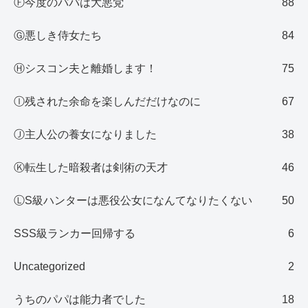
Ⓕ今度のパパは大悪党
88
Ⓖ悪しき侍女たち
84
Ⓗシスコン夫と離婚します！
75
Ⓘ残された余命を楽しんだだけなのに
67
Ⓙ主人公の養女になりました
38
Ⓚ転生した暗殺者は剣術の天才
46
ⓁS級ハンターは悪役公女になんてなりたくない
50
SSS級ランカー回帰する
6
Uncategorized
2
うちのパパは能力者でした
18