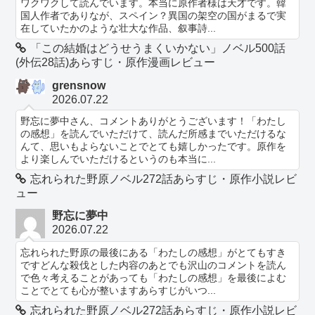
ワクワクして読んでいます。本当に原作者様は天才です。韓
国人作者でありなが、スペイン？異国の架空の国がまるで実
在していたかのような壮大な作品、叙事詩...
「この結婚はどうせうまくいかない」ノベル500話
(外伝28話)あらすじ・原作漫画レビュー
grensnow
2026.07.22
野忘に夢中さん、コメントありがとうございます！「わたし
の感想」を読んでいただけて、読んだ所感までいただけるな
んて、思いもよらないことでとても嬉しかったです。原作を
より楽しんでいただけるというのも本当に...
忘れられた野原ノベル272話あらすじ・原作小説レビ
ュー
野忘に夢中
2026.07.22
忘れられた野原の最後にある「わたしの感想」がとてもすき
ですどんな殺伐とした内容のあとでも沢山のコメントを読ん
で色々考えることがあっても「わたしの感想」を最後によむ
ことでとても心が整いますあらすじがいつ...
忘れられた野原ノベル272話あらすじ・原作小説レビ