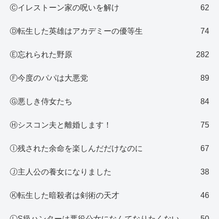
Ⓒイレストーン家の呪いを解け
62
Ⓓ転生した英雄はアカデミーの優等生
74
Ⓔ忘れられた野原
282
Ⓕ今度のパパは大悪党
89
Ⓖ悪しき侍女たち
84
Ⓗシスコン夫と離婚します！
75
Ⓘ残された余命を楽しんだだけなのに
67
Ⓙ主人公の養女になりました
38
Ⓚ転生した暗殺者は剣術の天才
46
ⓁS級ハンターは悪役公女になんてなりたくない
50