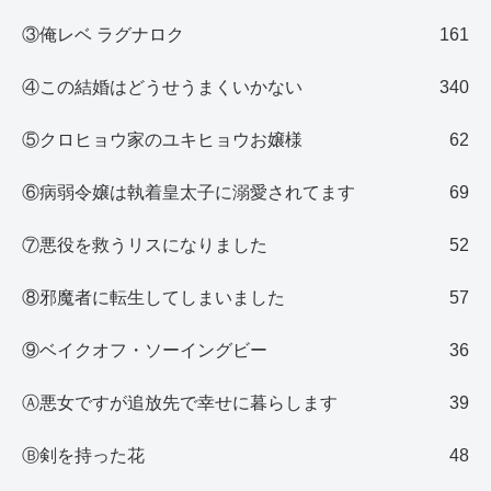
③俺レベ ラグナロク
161
④この結婚はどうせうまくいかない
340
⑤クロヒョウ家のユキヒョウお嬢様
62
⑥病弱令嬢は執着皇太子に溺愛されてます
69
⑦悪役を救うリスになりました
52
⑧邪魔者に転生してしまいました
57
⑨ベイクオフ・ソーイングビー
36
Ⓐ悪女ですが追放先で幸せに暮らします
39
Ⓑ剣を持った花
48