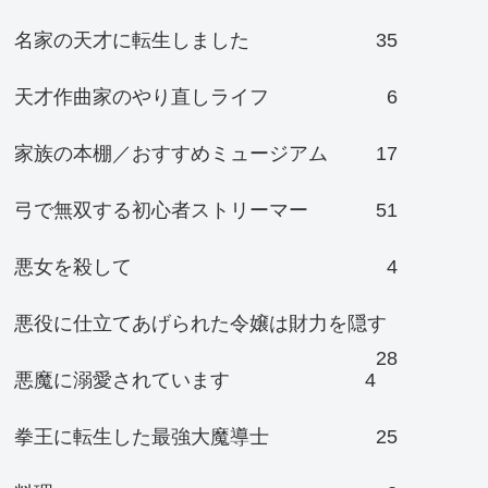
名家の天才に転生しました
35
天才作曲家のやり直しライフ
6
家族の本棚／おすすめミュージアム
17
弓で無双する初心者ストリーマー
51
悪女を殺して
4
悪役に仕立てあげられた令嬢は財力を隠す
28
悪魔に溺愛されています
4
拳王に転生した最強大魔導士
25