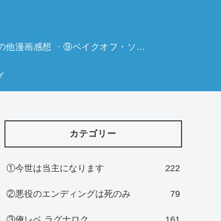
の他漫画感想
⑨ベイクオフ・ソーイングビー
プ
カテゴリー
①今世は当主になります
222
②悪役のエンディングは死のみ
79
③俺レベ ラグナロク
161