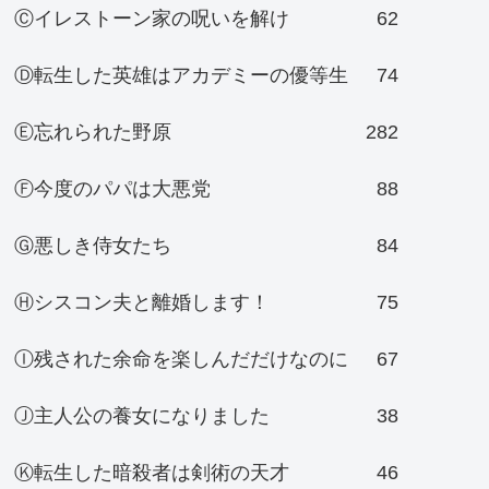
Ⓒイレストーン家の呪いを解け
62
Ⓓ転生した英雄はアカデミーの優等生
74
Ⓔ忘れられた野原
282
Ⓕ今度のパパは大悪党
88
Ⓖ悪しき侍女たち
84
Ⓗシスコン夫と離婚します！
75
Ⓘ残された余命を楽しんだだけなのに
67
Ⓙ主人公の養女になりました
38
Ⓚ転生した暗殺者は剣術の天才
46