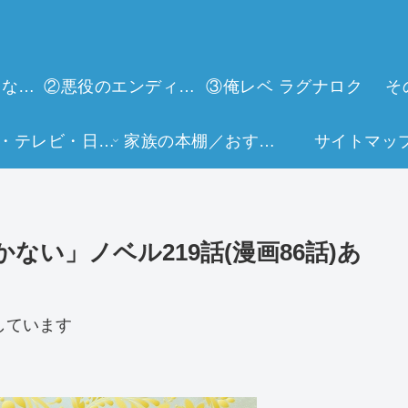
①今世は当主になります
②悪役のエンディングは死のみ
③俺レベ ラグナロク
そ
映画・テレビ・日常生活
家族の本棚／おすすめミュージアム
サイトマッ
い」ノベル219話(漫画86話)あ
しています