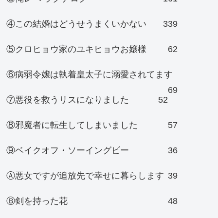
④この結婚はどうせうまくいかない
339
⑤クロヒョウ家のユキヒョウお嬢様
62
⑥病弱令嬢は執着皇太子に溺愛されてます
69
⑦悪役を救うリスになりました
52
⑧邪魔者に転生してしまいました
57
⑨ベイクオフ・ソーイングビー
36
Ⓐ悪女ですが追放先で幸せに暮らします
39
Ⓑ剣を持った花
48