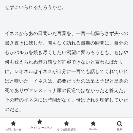
せずにいられるだろうかと。
イネスからあの日聞いた言葉を、一言一句漏らさず夫への
書き置きに残した。間もなく訪れる最期の瞬間に、自分の
心がバルカを焼き尽くしたい渇望に変わろうとも、もはや
何も変えられぬ無力感など許容できないと言わんばかり
に。レオネルはイネスが自分に一言でも話してくれていれ
ばと嘆いた。イネスは、必要だったのは皇太子妃と皇孫の
死でありヴァレスティナ家の反逆ではなかったと答えた。
その時のイネスには時間がなく、母はそれを理解していた
のだと。
プライバシーポリシ
お問い合わせ
その他漫画感想
Profile
検索
ー