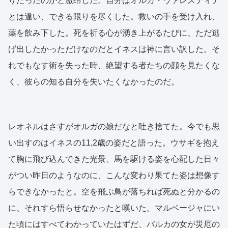
りだったのかと激昂した。自分はオルガ・ヴァレスティナ
とは違い、できる限りを尽くした。救いの手を受け入れ、
薬を飲み下した。死を祈る心が湧き上がるたびに、ただ逃
げ出したかっただけなのだとイネスは神に言い訳した。そ
れでもなす術を失った時、絶望する者たちの顔を見たくな
く、彼らの知る自分を失いたくなかったのだ。
レオネルはさすがオルガの娘だなと吐き捨てた。今でも思
い出すのはイネスの11,2歳の姿だと語った。ウサギを抱え
て胸に飛び込んできた光景、馬を駆ける姿を心配した日々
がつい昨日のようなのに、こんな変わり果てた姿は想像す
らできなかったと。空を飛ぶ鳥が落ちれば死ぬと分かるの
に、それすら悟らせなかったと嘆いた。マルベージャにい
た頃にはすべてわかっていたはずだ、バルカの女が災厄の