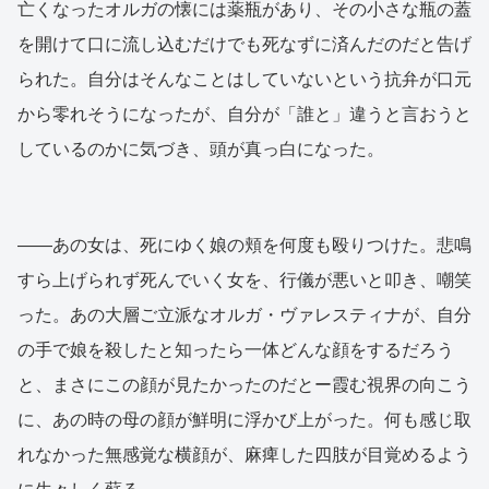
亡くなったオルガの懐には薬瓶があり、その小さな瓶の蓋
を開けて口に流し込むだけでも死なずに済んだのだと告げ
られた。自分はそんなことはしていないという抗弁が口元
から零れそうになったが、自分が「誰と」違うと言おうと
しているのかに気づき、頭が真っ白になった。
——あの女は、死にゆく娘の頬を何度も殴りつけた。悲鳴
すら上げられず死んでいく女を、行儀が悪いと叩き、嘲笑
った。あの大層ご立派なオルガ・ヴァレスティナが、自分
の手で娘を殺したと知ったら一体どんな顔をするだろう
と、まさにこの顔が見たかったのだとー霞む視界の向こう
に、あの時の母の顔が鮮明に浮かび上がった。何も感じ取
れなかった無感覚な横顔が、麻痺した四肢が目覚めるよう