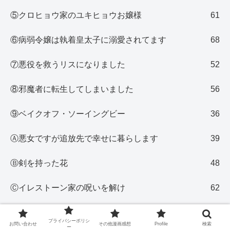
⑤クロヒョウ家のユキヒョウお嬢様
61
⑥病弱令嬢は執着皇太子に溺愛されてます
68
⑦悪役を救うリスになりました
52
⑧邪魔者に転生してしまいました
56
⑨ベイクオフ・ソーイングビー
36
Ⓐ悪女ですが追放先で幸せに暮らします
39
Ⓑ剣を持った花
48
Ⓒイレストーン家の呪いを解け
62
Ⓓ転生した英雄はアカデミーの優等生
72
プライバシーポリシ
お問い合わせ
その他漫画感想
Profile
検索
ー