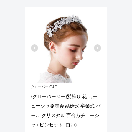
クローバー C&G
{クローバージー}髪飾り 花 カチ
ューシャ発表会 結婚式 卒業式 パ
ール クリスタル 百合カチューシ
ャ uピンセット (白い)