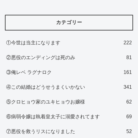
カテゴリー
①今世は当主になります
222
②悪役のエンディングは死のみ
81
③俺レベ ラグナロク
161
④この結婚はどうせうまくいかない
341
⑤クロヒョウ家のユキヒョウお嬢様
62
⑥病弱令嬢は執着皇太子に溺愛されてます
69
⑦悪役を救うリスになりました
52