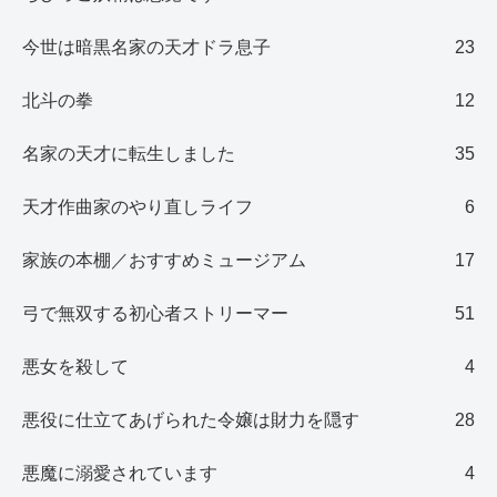
今世は暗黒名家の天才ドラ息子
23
北斗の拳
12
名家の天才に転生しました
35
天才作曲家のやり直しライフ
6
家族の本棚／おすすめミュージアム
17
弓で無双する初心者ストリーマー
51
悪女を殺して
4
悪役に仕立てあげられた令嬢は財力を隠す
28
悪魔に溺愛されています
4