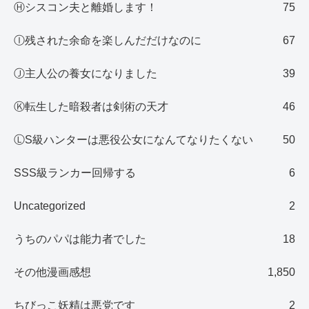
Ⓗシスコン夫と離婚します！
75
Ⓘ残された余命を楽しんだだけなのに
67
Ⓙ主人公の養女になりました
39
Ⓚ転生した暗殺者は剣術の天才
46
ⓁS級ハンターは悪役公女になんてなりたくない
50
SSS級ランカー回帰する
6
Uncategorized
2
うちのパパは能力者でした
18
その他漫画感想
1,850
ちびっこ妖精は悪党です
2