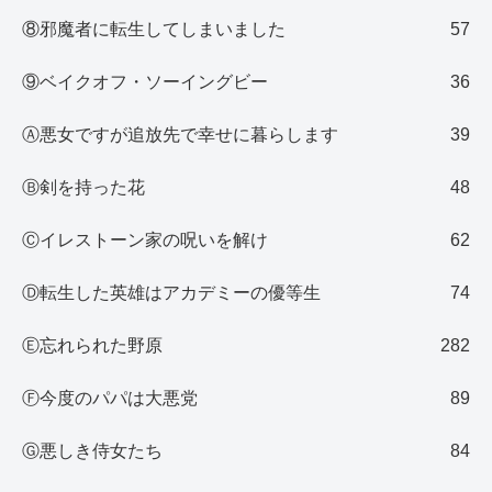
⑧邪魔者に転生してしまいました
57
⑨ベイクオフ・ソーイングビー
36
Ⓐ悪女ですが追放先で幸せに暮らします
39
Ⓑ剣を持った花
48
Ⓒイレストーン家の呪いを解け
62
Ⓓ転生した英雄はアカデミーの優等生
74
Ⓔ忘れられた野原
282
Ⓕ今度のパパは大悪党
89
Ⓖ悪しき侍女たち
84