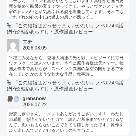
エテさん、コメントありがとうございます！真冬から連日更
新を始めて酷暑の夏までやってきて、やっとヴァレスティナ
家のわいわいと活気あふれる姿を堪能しています。それでも
それぞれの心の中には過去の想いが残って...
「この結婚はどうせうまくいかない」ノベル500話
(外伝28話)あらすじ・原作漫画レビュー
エテ
2026.08.05
平穏にみえながら、登場人物達の光と影、エピソードに毎日
ワクワクして読んでいます。本当に原作者様は天才です。韓
国人作者でありなが、スペイン？異国の架空の国がまるで実
在していたかのような壮大な作品、叙事詩...
「この結婚はどうせうまくいかない」ノベル500話
(外伝28話)あらすじ・原作漫画レビュー
grensnow
2026.07.22
野忘に夢中さん、コメントありがとうございます！「わたし
の感想」を読んでいただけて、読んだ所感までいただけるな
んて、思いもよらないことでとても嬉しかったです。原作を
より楽しんでいただけるというのも本当に...