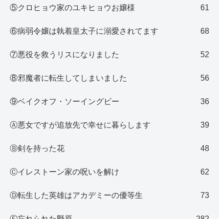
⑤クロヒョウ家のユキヒョウお嬢様
61
⑥病弱令嬢は執着皇太子に溺愛されてます
68
⑦悪役を救うリスになりました
52
⑧邪魔者に転生してしまいました
56
⑨ベイクオフ・ソーイングビー
36
Ⓐ悪女ですが追放先で幸せに暮らします
39
Ⓑ剣を持った花
48
Ⓒイレストーン家の呪いを解け
62
Ⓓ転生した英雄はアカデミーの優等生
73
Ⓔ忘れられた野原
282