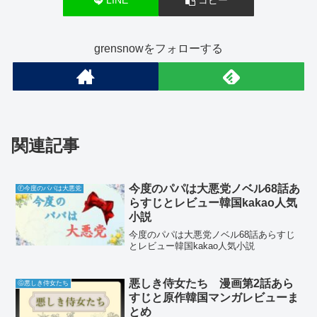
LINE
コピー
grensnowをフォローする
関連記事
今度のパパは大悪党ノベル68話あ
Ⓕ今度のパパは大悪党
らすじとレビュー韓国kakao人気
小説
今度のパパは大悪党ノベル68話あらすじ
とレビュー韓国kakao人気小説
悪しき侍女たち 漫画第2話あら
Ⓖ悪しき侍女たち
すじと原作韓国マンガレビューま
とめ