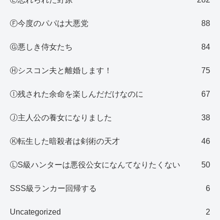
Ⓕ今度のパパは大悪党
88
Ⓖ悪しき侍女たち
84
Ⓗシスコン夫と離婚します！
75
Ⓘ残された余命を楽しんだだけなのに
67
Ⓙ主人公の養女になりました
38
Ⓚ転生した暗殺者は剣術の天才
46
ⓁS級ハンターは悪役公女になんてなりたくない
50
SSS級ランカー回帰する
6
Uncategorized
2