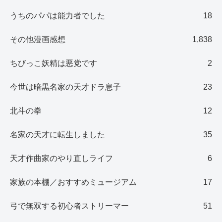
うちのパパは能力者でした
18
その他漫画感想
1,838
ちびっこ妖精は悪党です
2
今世は暗黒名家の天才ドラ息子
23
北斗の拳
12
名家の天才に転生しました
35
天才作曲家のやり直しライフ
6
家族の本棚／おすすめミュージアム
17
弓で無双する初心者ストリーマー
51