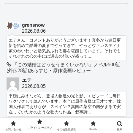
grensnow
2026.08.06
エテさん、コメントありがとうございます！真冬から連日更
新を始めて酷暑の夏までやってきて、やっとヴァレスティナ
家のわいわいと活気あふれる姿を堪能しています。それでも
それぞれの心の中には過去の想いが残って...
「この結婚はどうせうまくいかない」ノベル500話
(外伝28話)あらすじ・原作漫画レビュー
エテ
2026.08.05
平穏にみえながら、登場人物達の光と影、エピソードに毎日
ワクワクして読んでいます。本当に原作者様は天才です。韓
国人作者でありなが、スペイン？異国の架空の国がまるで実
在していたかのような壮大な作品、叙事詩...
「この結婚はどうせうまくいかない」ノベル500話
(外伝28話)あらすじ・原作漫画レビュー
プライバシーポリシ
お問い合わせ
その他漫画感想
Profile
検索
ー