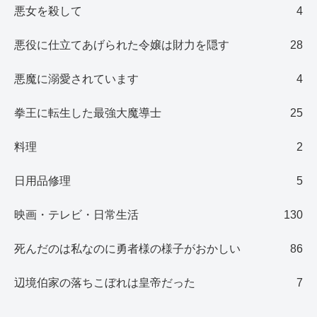
悪女を殺して
4
悪役に仕立てあげられた令嬢は財力を隠す
28
悪魔に溺愛されています
4
拳王に転生した最強大魔導士
25
料理
2
日用品修理
5
映画・テレビ・日常生活
130
死んだのは私なのに勇者様の様子がおかしい
86
辺境伯家の落ちこぼれは皇帝だった
7