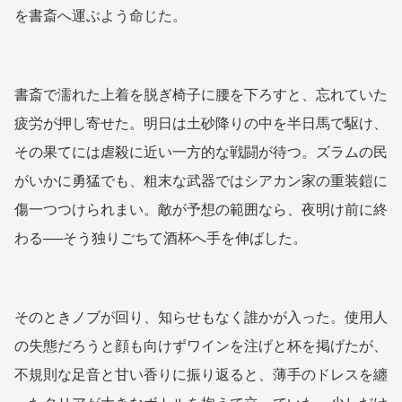
を書斎へ運ぶよう命じた。
書斎で濡れた上着を脱ぎ椅子に腰を下ろすと、忘れていた
疲労が押し寄せた。明日は土砂降りの中を半日馬で駆け、
その果てには虐殺に近い一方的な戦闘が待つ。ズラムの民
がいかに勇猛でも、粗末な武器ではシアカン家の重装鎧に
傷一つつけられまい。敵が予想の範囲なら、夜明け前に終
わる──そう独りごちて酒杯へ手を伸ばした。
そのときノブが回り、知らせもなく誰かが入った。使用人
の失態だろうと顔も向けずワインを注げと杯を掲げたが、
不規則な足音と甘い香りに振り返ると、薄手のドレスを纏