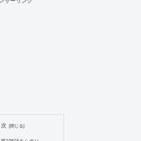
ンサーリンク
目次
原195話あらすじ