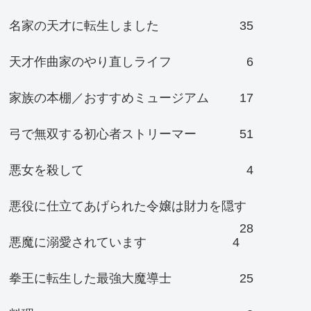
名家の天才に転生しました
35
天才作曲家のやり直しライフ
6
家族の本棚／おすすめミュージアム
17
弓で無双する初心者ストリーマー
51
悪女を殺して
4
悪役に仕立てあげられた令嬢は財力を隠す
28
悪魔に溺愛されています
4
拳王に転生した最強大魔導士
25