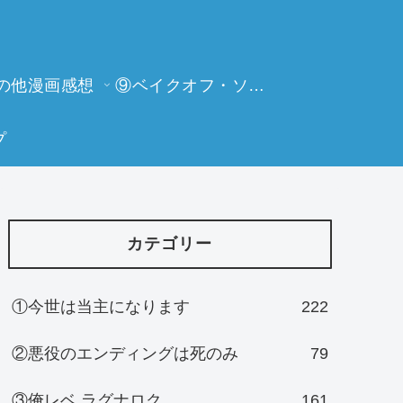
の他漫画感想
⑨ベイクオフ・ソーイングビー
プ
カテゴリー
①今世は当主になります
222
②悪役のエンディングは死のみ
79
③俺レベ ラグナロク
161