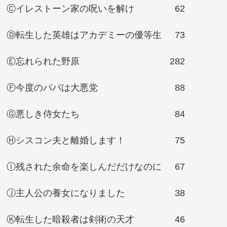
Ⓒイレストーン家の呪いを解け
62
Ⓓ転生した英雄はアカデミーの優等生
73
Ⓔ忘れられた野原
282
Ⓕ今度のパパは大悪党
88
Ⓖ悪しき侍女たち
84
Ⓗシスコン夫と離婚します！
75
Ⓘ残された余命を楽しんだだけなのに
67
Ⓙ主人公の養女になりました
38
Ⓚ転生した暗殺者は剣術の天才
46