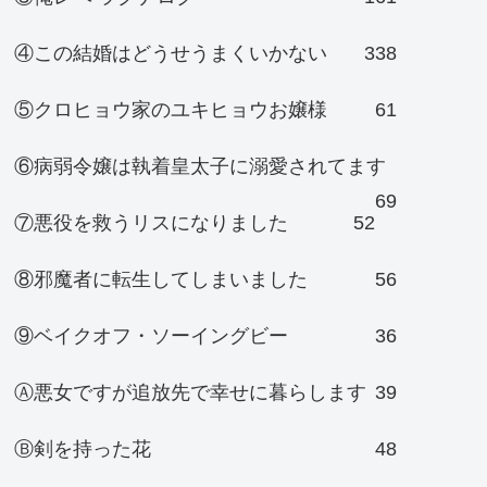
④この結婚はどうせうまくいかない
338
⑤クロヒョウ家のユキヒョウお嬢様
61
⑥病弱令嬢は執着皇太子に溺愛されてます
69
⑦悪役を救うリスになりました
52
⑧邪魔者に転生してしまいました
56
⑨ベイクオフ・ソーイングビー
36
Ⓐ悪女ですが追放先で幸せに暮らします
39
Ⓑ剣を持った花
48