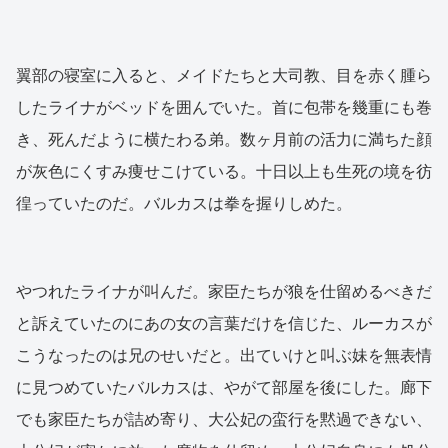
翼部の寝室に入ると、メイドたちと大司教、目を赤く腫ら
したライナがベッドを囲んでいた。首に包帯を幾重にも巻
き、死んだように横たわる弟。数ヶ月前の活力に満ちた顔
が灰色にくすみ痩せこけている。十日以上も生死の境を彷
徨っていたのだ。バルカスは拳を握りしめた。
やつれたライナが叫んだ。家臣たちが狼を仕留めるべきだ
と訴えていたのにあの女の言葉だけを信じた、ルーカスが
こうなったのは兄のせいだと。出ていけと叫ぶ妹を無表情
に見つめていたバルカスは、やがて部屋を後にした。廊下
でも家臣たちが詰め寄り、大公妃の蛮行を黙過できない、