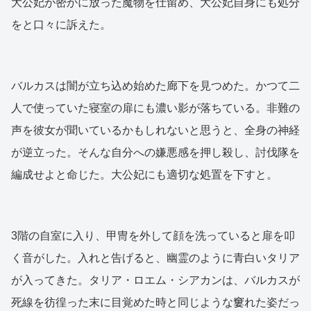
大公妃が密かに放った魔物を仕留め、大公妃自身にも処分
をと口々に訴えた。
バルカスは闇が立ち込め始めた廊下を見つめた。かつて二
人で使っていた寝室の扉にも濃い影が落ちている。非難の
声を彼女が聞いているかもしれないと思うと、全身の神経
が逆立った。そんな自分への嫌悪感を押し殺し、討伐隊を
編成せよと命じた。大公妃にも適切な処置を下すと。
3階の自室に入り、甲冑を外して顔を洗っていると扉を叩
く音がした。入れと告げると、幽霊のように青白いタリア
が入ってきた。タリア・ロエム・シアカンは、バルカスが
死線を彷徨った末に目覚めた時と同じような窶れた姿だっ