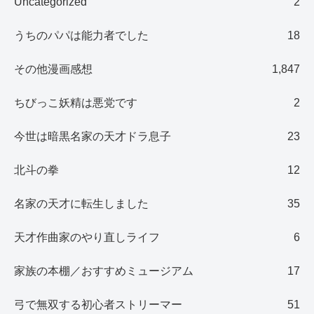
Uncategorized
2
うちのパパは能力者でした
18
その他漫画感想
1,847
ちびっこ妖精は悪党です
2
今世は暗黒名家の天才ドラ息子
23
北斗の拳
12
名家の天才に転生しました
35
天才作曲家のやり直しライフ
6
家族の本棚／おすすめミュージアム
17
弓で無双する初心者ストリーマー
51