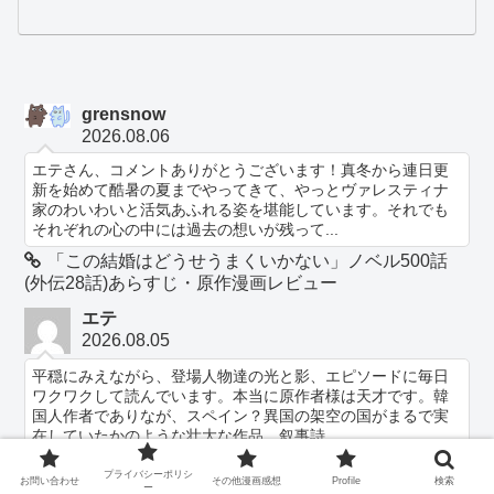
grensnow
2026.08.06
エテさん、コメントありがとうございます！真冬から連日更
新を始めて酷暑の夏までやってきて、やっとヴァレスティナ
家のわいわいと活気あふれる姿を堪能しています。それでも
それぞれの心の中には過去の想いが残って...
「この結婚はどうせうまくいかない」ノベル500話
(外伝28話)あらすじ・原作漫画レビュー
エテ
2026.08.05
平穏にみえながら、登場人物達の光と影、エピソードに毎日
ワクワクして読んでいます。本当に原作者様は天才です。韓
国人作者でありなが、スペイン？異国の架空の国がまるで実
在していたかのような壮大な作品、叙事詩...
「この結婚はどうせうまくいかない」ノベル500話
プライバシーポリシ
お問い合わせ
その他漫画感想
Profile
検索
(外伝28話)あらすじ・原作漫画レビュー
ー