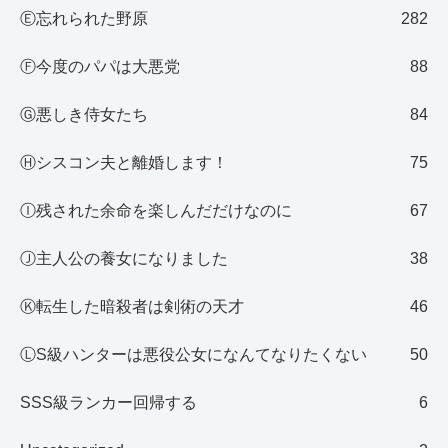
Ⓔ忘れられた野原
282
Ⓕ今度のパパは大悪党
88
Ⓖ悪しき侍女たち
84
Ⓗシスコン夫と離婚します！
75
Ⓘ残された余命を楽しんだだけなのに
67
Ⓙ主人公の養女になりました
38
Ⓚ転生した暗殺者は剣術の天才
46
ⓁS級ハンターは悪役公女になんてなりたくない
50
SSS級ランカー回帰する
6