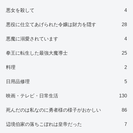
悪女を殺して
4
悪役に仕立てあげられた令嬢は財力を隠す
28
悪魔に溺愛されています
4
拳王に転生した最強大魔導士
25
料理
2
日用品修理
5
映画・テレビ・日常生活
130
死んだのは私なのに勇者様の様子がおかしい
86
辺境伯家の落ちこぼれは皇帝だった
7