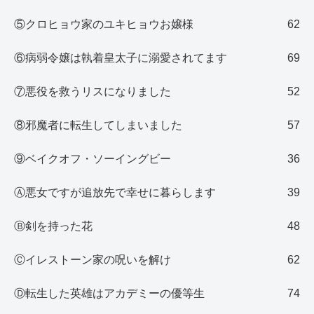
⑤クロヒョウ家のユキヒョウお嬢様
62
⑥病弱令嬢は執着皇太子に溺愛されてます
69
⑦悪役を救うリスになりました
52
⑧邪魔者に転生してしまいました
57
⑨ベイクオフ・ソーイングビー
36
Ⓐ悪女ですが追放先で幸せに暮らします
39
Ⓑ剣を持った花
48
Ⓒイレストーン家の呪いを解け
62
Ⓓ転生した英雄はアカデミーの優等生
74