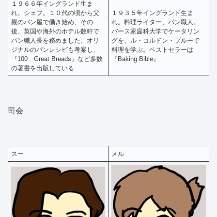
１９６６年イングランド生ま
れ。シェフ。１０代の頃から父
１９３５年イングランド生ま
親のパン屋で働き始め、その
れ。料理ライター、パン職人。
後、英国や海外のホテル数軒で
バース家庭科大学でケータリン
パン職人長を務めました。オリ
グを、ル・コルドン・ブルーで
ジナルのパンレシピも考案し、
料理を学ぶ。ベストセラーは
『100 Great Breads』など多数
『Baking Bible』
の著書を出版している
司会
スー
メル