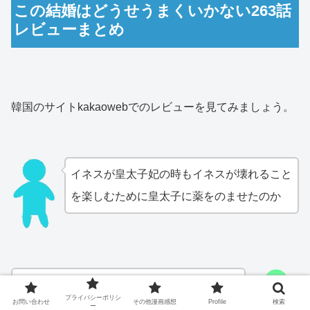
この結婚はどうせうまくいかない263話
レビューまとめ
韓国のサイトkakaowebでのレビューを見てみましょう。
イネスが皇太子妃の時もイネスが壊れること
を楽しむために皇太子に薬をのませたのか
まさかオスカルがビビアナの命綱を握ってい
プライバシーポリシ
お問い合わせ
その他漫画感想
Profile
検索
た？イネスが雲隠れしたから呼び出すため
ー