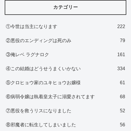
カテゴリー
①今世は当主になります
222
②悪役のエンディングは死のみ
79
③俺レベ ラグナロク
161
④この結婚はどうせうまくいかない
334
⑤クロヒョウ家のユキヒョウお嬢様
61
⑥病弱令嬢は執着皇太子に溺愛されてます
68
⑦悪役を救うリスになりました
52
⑧邪魔者に転生してしまいました
56