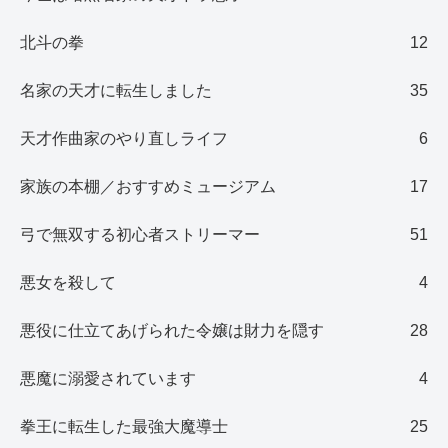
北斗の拳
12
名家の天才に転生しました
35
天才作曲家のやり直しライフ
6
家族の本棚／おすすめミュージアム
17
弓で無双する初心者ストリーマー
51
悪女を殺して
4
悪役に仕立てあげられた令嬢は財力を隠す
28
悪魔に溺愛されています
4
拳王に転生した最強大魔導士
25