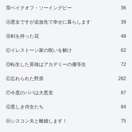
⑨ベイクオフ・ソーイングビー
36
Ⓐ悪女ですが追放先で幸せに暮らします
39
Ⓑ剣を持った花
48
Ⓒイレストーン家の呪いを解け
62
Ⓓ転生した英雄はアカデミーの優等生
72
Ⓔ忘れられた野原
282
Ⓕ今度のパパは大悪党
87
Ⓖ悪しき侍女たち
84
Ⓗシスコン夫と離婚します！
75