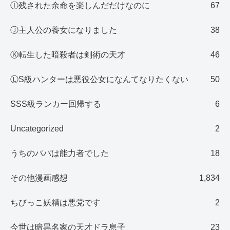
Ⓘ残された余命を楽しんだだけなのに
67
Ⓙ主人公の養女になりました
38
Ⓚ転生した暗殺者は剣術の天才
46
ⓁS級ハンターは悪役公女になんてなりたくない
50
SSS級ランカー回帰する
6
Uncategorized
2
うちのパパは能力者でした
18
その他漫画感想
1,834
ちびっこ妖精は悪党です
2
今世は暗黒名家の天才ドラ息子
23