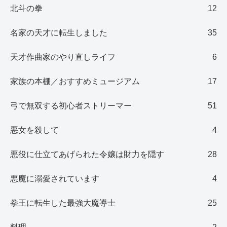
北斗の拳
12
名家の天才に転生しました
35
天才作曲家のやり直しライフ
6
家族の本棚／おすすめミュージアム
17
弓で無双する初心者ストリーマー
51
悪女を殺して
4
悪役に仕立てあげられた令嬢は財力を隠す
28
悪魔に溺愛されています
4
拳王に転生した最強大魔導士
25