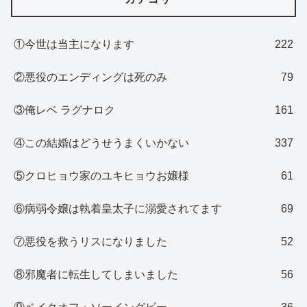
①今世は当主になります
222
②悪役のエンディングは死のみ
79
③俺レベ ラグナロク
161
④この結婚はどうせうまくいかない
337
⑤クロヒョウ家のユキヒョウお嬢様
61
⑥病弱令嬢は執着皇太子に溺愛されてます
69
⑦悪役を救うリスになりました
52
⑧邪魔者に転生してしまいました
56