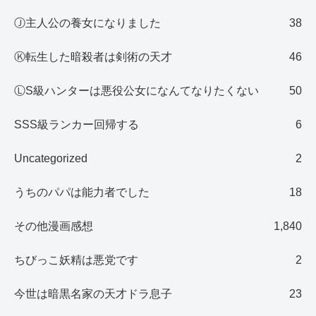
Ⓙ主人公の養女になりました
38
Ⓚ転生した暗殺者は剣術の天才
46
ⓁS級ハンターは悪役公女になんてなりたくない
50
SSS級ランカー回帰する
6
Uncategorized
2
うちのパパは能力者でした
18
その他漫画感想
1,840
ちびっこ妖精は悪党です
2
今世は暗黒名家の天才ドラ息子
23