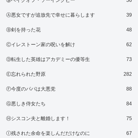
⑨ベイクオフ・ソーイングビー
36
Ⓐ悪女ですが追放先で幸せに暮らします
39
Ⓑ剣を持った花
48
Ⓒイレストーン家の呪いを解け
62
Ⓓ転生した英雄はアカデミーの優等生
73
Ⓔ忘れられた野原
282
Ⓕ今度のパパは大悪党
88
Ⓖ悪しき侍女たち
84
Ⓗシスコン夫と離婚します！
75
Ⓘ残された余命を楽しんだだけなのに
67