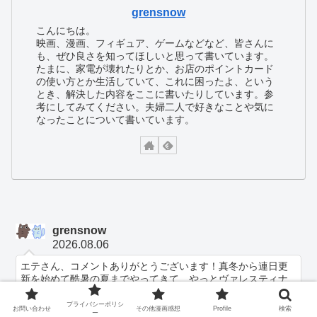
grensnow
こんにちは。
映画、漫画、フィギュア、ゲームなどなど、皆さんに
も、ぜひ良さを知ってほしいと思って書いています。
たまに、家電が壊れたりとか、お店のポイントカード
の使い方とか生活していて、これに困ったよ、という
とき、解決した内容をここに書いたりしています。参
考にしてみてください。夫婦二人で好きなことや気に
なったことについて書いています。
grensnow
2026.08.06
エテさん、コメントありがとうございます！真冬から連日更
新を始めて酷暑の夏までやってきて、やっとヴァレスティナ
家のわいわいと活気あふれる姿を堪能しています。それでも
それぞれの心の中には過去の想いが残って...
プライバシーポリシ
お問い合わせ
その他漫画感想
Profile
検索
ー