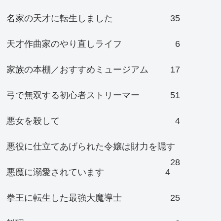
名家の天才に転生しました
35
天才作曲家のやり直しライフ
6
家族の本棚／おすすめミュージアム
17
弓で無双する初心者ストリーマー
51
悪女を殺して
4
悪役に仕立てあげられた令嬢は財力を隠す
28
悪魔に溺愛されています
4
拳王に転生した最強大魔導士
25