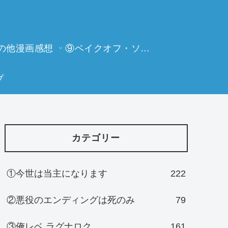
の他漫画感想
⑨ベイクオフ・ソーイングビー
プ
カテゴリー
①今世は当主になります
222
②悪役のエンディングは死のみ
79
③俺レベ ラグナロク
161