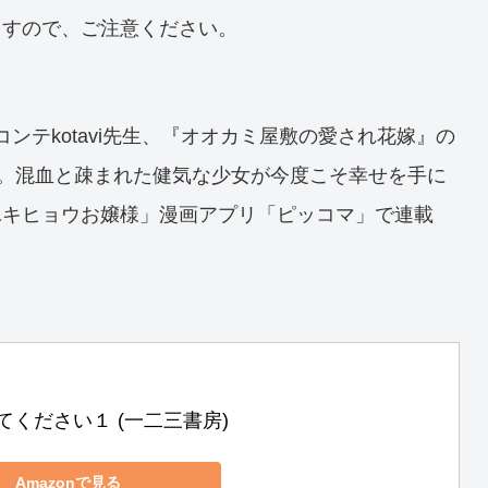
ますので、ご注意ください。
コンテkotavi先生、『オオカミ屋敷の愛され花嫁』の
タジー。混血と疎まれた健気な少女が今度こそ幸せを手に
ユキヒョウお嬢様」漫画アプリ「ピッコマ」で連載
てください１ (一二三書房)
Amazonで見る