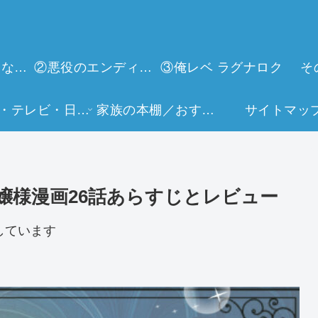
①今世は当主になります
②悪役のエンディングは死のみ
③俺レベ ラグナロク
そ
映画・テレビ・日常生活
家族の本棚／おすすめミュージアム
サイトマッ
嬢様漫画26話あらすじとレビュー
しています