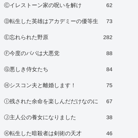
Ⓒイレストーン家の呪いを解け
62
Ⓓ転生した英雄はアカデミーの優等生
73
Ⓔ忘れられた野原
282
Ⓕ今度のパパは大悪党
88
Ⓖ悪しき侍女たち
84
Ⓗシスコン夫と離婚します！
75
Ⓘ残された余命を楽しんだだけなのに
67
Ⓙ主人公の養女になりました
38
Ⓚ転生した暗殺者は剣術の天才
46