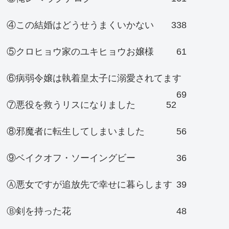
④この結婚はどうせうまくいかない
338
⑤クロヒョウ家のユキヒョウお嬢様
61
⑥病弱令嬢は執着皇太子に溺愛されてます
69
⑦悪役を救うリスになりました
52
⑧邪魔者に転生してしまいました
56
⑨ベイクオフ・ソーイングビー
36
Ⓐ悪女ですが追放先で幸せに暮らします
39
Ⓑ剣を持った花
48