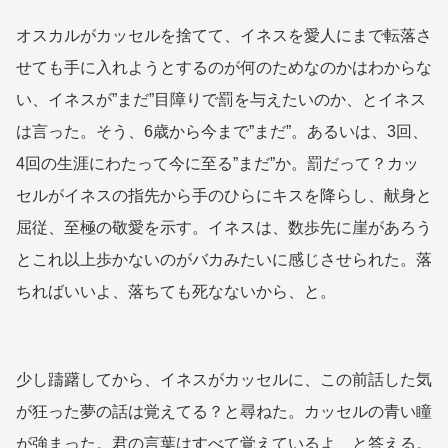
オスカルがカッセルを捨てて、イネスを愛人にまで転落さ
せても手に入れようとするのが何のためなのかはわからな
い、イネスが”まだ”目障りで罰を与えたいのか、とイネス
は言った。そう、6歳から今まで”まだ”。あるいは、3回、
4回の生涯にわたって今に至る”まだ”か。罰だって？カッ
セルがイネスの指先から手のひらにキスを降らし、献身と
屈従、至極の敬愛を示す。イネスは、数歩先に崖があろう
とこれ以上歩かないのがバカみたいに感じさせられた。落
ちればいいよ、落ちても死なないから、と。
少し躊躇してから、イネスがカッセルに、この前話した気
が狂った夢の話は覚えてる？と尋ねた。カッセルの青い瞳
が強まった。君の言葉はすべて覚えているよ、と答える。