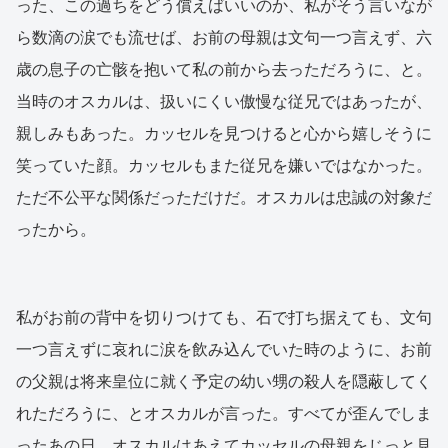
った、この過ちをどう償えばいいのか、私がそう言いなが
ら数滴の涙でも流せば、お前の母親は文句一つ言えず、六
歳の息子の亡骸を抱いて私の前から去っただろうに、と。
当時のオスカルは、扱いにくい傲慢な従兄ではあったが、
親しみもあった。カッセルを見つけると心から嬉しそうに
笑っていた顔。カッセルもまた従兄を嫌いではなかった。
ただ不公平な関係だっただけだ。オスカルは忠誠の対象だ
ったから。
私がお前の背中を切りつけても、石で打ち据えても、文句
一つ言えずに哀れに涙を飲み込んでいた時のように、お前
の父親は将来皇位に就く予定の幼い甥の殺人を隠蔽してく
れただろうに、とオスカルが言った。すべてが歪んでしま
ったあの日。オスカルはあえてカッセルの母親をじっと見