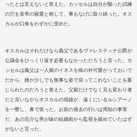
ったとは言えないと答えた。カッセルは自分が陥った試練
の穴を皇帝の寵愛と称して、事もなげに取り繕った。オス
カルが口角をわずかに歪めた。
オスカルはそれだけなら義父であるヴァレスティナ公爵が
公議会をひっくり返す必要もなかっただろうと言った。カ
ッセルは義父は一人娘のイネスを殊の外可愛がっておいで
だから、婿が少しでも無事な姿で戻ってこれないことを案
じられたのだろうと答えた。父親だけでなく兄も変わり者
だと言いながらオスカルの視線が、遠くにいるルシアーノ
を一瞥し、鼻で笑った。お前の過去の行いは周知の事実
だ、あの厄介な男が妹の結婚前から監視を緩めていたはず
がないと言った。