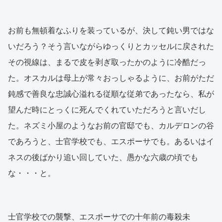
お前も無頓着なふりを装っているが、決して鈍い男ではな
いだろう？そう言いながらゆっくりとカッセルに戻された
その視線は、まるで皮を剥ぎ取ったかのように冷酷だっ
た。オスカルは母上が常々おっしゃるように、お前がただ
鈍感で善良な忠誠心溢れる従順な従弟であったなら、私が
望んだ時にとっくに死んでくれていただろうと言いだし
た。ネズミ小屋のようなお前の官邸でも、カルデロンの谷
であろうと、士官学校でも、エスポーサでも。あるいはイ
ネスの後ばかり追い回していた、愚かな六歳の頃でも
な・・・と。
士官学校での襲撃、エスポーサでの十年前の毒殺未