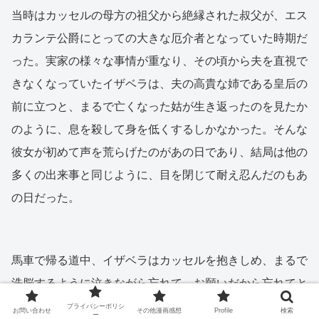
当時はカッセルの母方の祖父から絶縁された叔父が、エス
カランテ公爵にとっての大きな厄介者となっていた時期だ
った。実家の様々な事情が重なり、その頃から夫を直視で
きなくなっていたイザベラは、夫の高貴な姉である皇后の
前に立つと、まるで亡くなった姑が生き返ったのを見たか
のように、息を殺して身を低くするしかなかった。そんな
彼女が初めて声を荒らげたのがあの日であり、結局は他の
多くの出来事と同じように、目を閉じて耐え忍んだのもあ
の日だった。
馬車で帰る道中、イザベラはカッセルを抱きしめ、まるで
洗脳するように泣きながら忘れて、お願いだから忘れてと
呟き続けた。カッセルは忘れられると答えた。それが母親
プライバシーポリシ
お問い合わせ
その他漫画感想
Profile
検索
ー