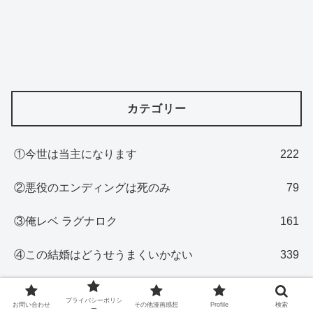
カテゴリー
①今世は当主になります
222
②悪役のエンディングは死のみ
79
③俺レベ ラグナロク
161
④この結婚はどうせうまくいかない
339
⑤クロヒョウ家のユキヒョウお嬢様
62
プライバシーポリシ
お問い合わせ
その他漫画感想
Profile
検索
ー