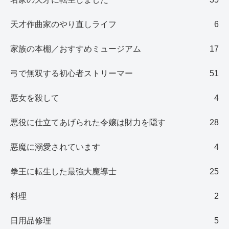
天才作曲家のやり直しライフ
6
家族の本棚／おすすめミュージアム
17
弓で無双する初心者ストリーマー
51
悪女を殺して
4
悪役に仕立てあげられた令嬢は財力を隠す
28
悪魔に溺愛されています
4
拳王に転生した最強大魔導士
25
料理
2
日用品修理
5