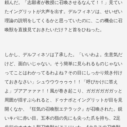
頼んだ。「志願者が教授に召喚させるなんて！！」見てい
たイングリットが大声を出す。デルフィネソは、せいぜい
理論の説明をしてくるかと思っていたのに、この機会に召
喚獣を直接見ておきたいだけ？と首をひねった。
しかし、デルフィネソは了承した。「いいわよ。生意気だ
けど、面白いじゃない。そう簡単に見られるものじゃない
ってことはわかってるわよね？その目にしっかり焼き付け
ておきなさい」シュウウウゥゥゥ！！「呼びかけに答え
よ」ブアアァァァ！！風が巻き起こり、ガガガガガガッと
周囲が揺すぶられると、ドゥナボとイングリットが目を見
開くなか、『狂気の召喚獣エテラック』が召喚された。鋭
いキバに赤い目。五本の指の先にも尖った爪を持ち、2足