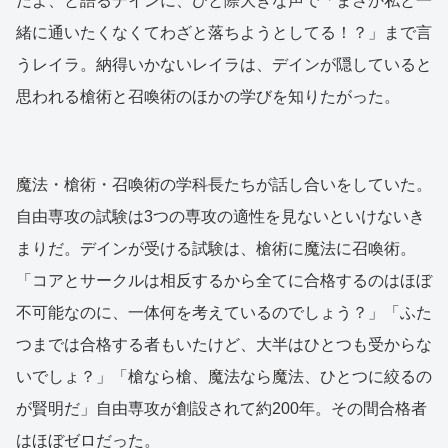
だよ、と語るデインに、ひと際大きな声で「まさか私と一
緒に通いたくなくてわざと落ちようとしてる！？」まで言
うレイラ。納得いかないレイラは、デインが隠していると
思われる槍術と召喚術のほかの学びを知りたがった。
魔法・槍術・召喚術の学科長たちが話し合いをしていた。
自由専攻の試験は3つの専攻の適性を見ないといけないき
まりだ。デインが受ける試験は、槍術に魔法に召喚術。
「コアとサークルは相反するから全てに合格するのはほぼ
不可能なのに、一体何を考えているのでしょう？」「ふた
つまでは合格する者もいたけど、大半はひとつも受からな
いでしょ？」「槍なら槍、魔法なら魔法、ひとつに絞るの
が賢明だ」自由専攻が創設されて約200年。その間合格者
はほぼゼロだった。