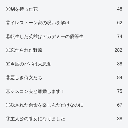
Ⓑ剣を持った花
48
Ⓒイレストーン家の呪いを解け
62
Ⓓ転生した英雄はアカデミーの優等生
74
Ⓔ忘れられた野原
282
Ⓕ今度のパパは大悪党
88
Ⓖ悪しき侍女たち
84
Ⓗシスコン夫と離婚します！
75
Ⓘ残された余命を楽しんだだけなのに
67
Ⓙ主人公の養女になりました
38