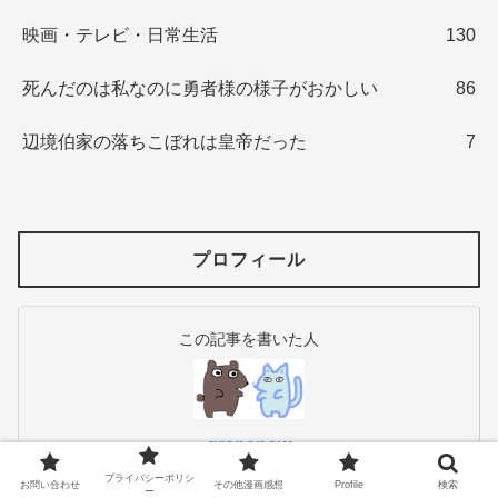
映画・テレビ・日常生活
130
死んだのは私なのに勇者様の様子がおかしい
86
辺境伯家の落ちこぼれは皇帝だった
7
プロフィール
この記事を書いた人
grensnow
こんにちは。
プライバシーポリシ
お問い合わせ
その他漫画感想
Profile
検索
映画、漫画、フィギュア、ゲームなどなど、皆さんに
ー