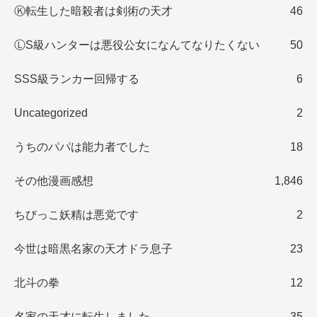
Ⓚ転生した暗殺者は剣術の天才
46
ⓁS級ハンターは悪役公女になんてなりたくない
50
SSS級ランカー回帰する
6
Uncategorized
2
うちのパパは能力者でした
18
その他漫画感想
1,846
ちびっこ妖精は悪党です
2
今世は暗黒名家の天才ドラ息子
23
北斗の拳
12
名家の天才に転生しました
35