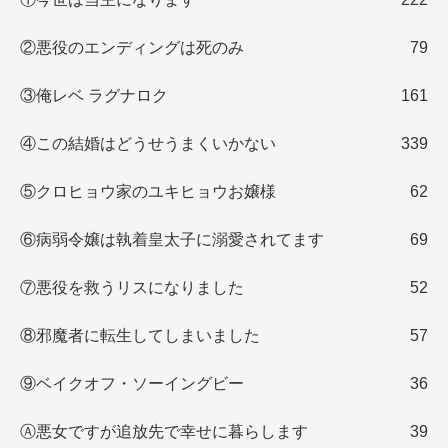
②悪役のエンディングは死のみ
79
③俺レベ ラグナロク
161
④この結婚はどうせうまくいかない
339
⑤クロヒョウ家のユキヒョウお嬢様
62
⑥病弱令嬢は執着皇太子に溺愛されてます
69
⑦悪役を救うリスになりました
52
⑧邪魔者に転生してしまいました
57
⑨ベイクオフ・ソーイングビー
36
Ⓐ悪女ですが追放先で幸せに暮らします
39