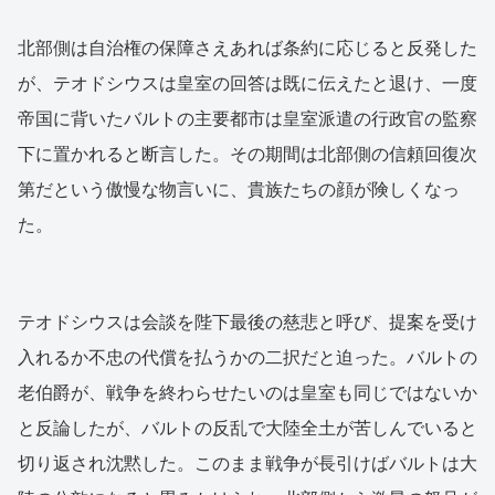
北部側は自治権の保障さえあれば条約に応じると反発した
が、テオドシウスは皇室の回答は既に伝えたと退け、一度
帝国に背いたバルトの主要都市は皇室派遣の行政官の監察
下に置かれると断言した。その期間は北部側の信頼回復次
第だという傲慢な物言いに、貴族たちの顔が険しくなっ
た。
テオドシウスは会談を陛下最後の慈悲と呼び、提案を受け
入れるか不忠の代償を払うかの二択だと迫った。バルトの
老伯爵が、戦争を終わらせたいのは皇室も同じではないか
と反論したが、バルトの反乱で大陸全土が苦しんでいると
切り返され沈黙した。このまま戦争が長引けばバルトは大