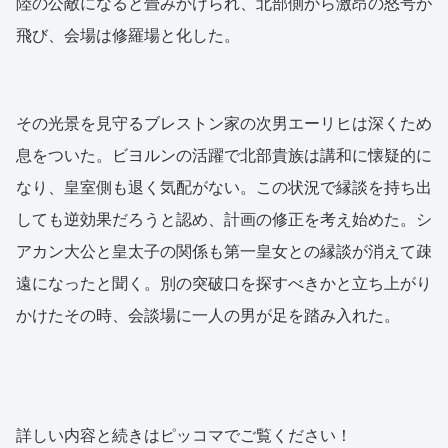
陸の公敵になると畳みかけられ、北部側から激昂の怒号が
飛び、会場は修羅場と化した。
その光景を見守るブレストン家の次男エーリヒは深くため
息をついた。ビヨルンの活躍で北部貴族は講和に懐疑的に
なり、皇室側も退く気配がない。この状況で縁談を持ち出
しても逆効果だろうと認め、計画の修正を考え始めた。シ
アカン大公と皇太子の関係も第一皇女との縁談が消えて疎
遠になったと聞く。別の突破口を探すべきかと立ち上がり
かけたその時、会談場に一人の男が足を踏み入れた。
詳しい内容と続きはピッコマでご覧ください！