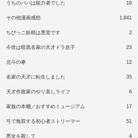
うちのパパは能力者でした
18
その他漫画感想
1,841
ちびっこ妖精は悪党です
2
今世は暗黒名家の天才ドラ息子
23
北斗の拳
12
名家の天才に転生しました
35
天才作曲家のやり直しライフ
6
家族の本棚／おすすめミュージアム
17
弓で無双する初心者ストリーマー
51
悪女を殺して
4