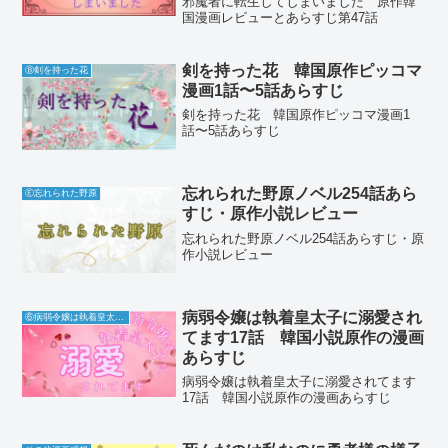
邪魔者に転生してしまいました 原作韓
国漫画レビューとあらすじ第47話
剣を持った花 韓国原作ピッコマ
Ⓑ剣を持った花
漫画1話〜5話あらすじ
剣を持った花 韓国原作ピッコマ漫画1
話〜5話あらすじ
忘れられた野原ノベル254話あら
Ⓔ忘れられた野原
すじ・原作小説レビュー
忘れられた野原ノベル254話あらすじ・原
作小説レビュー
病弱令嬢は執着皇太子に溺愛され
⑥病弱令嬢は執着皇太子に溺愛されてます
てます17話 韓国小説原作の漫画
あらすじ
病弱令嬢は執着皇太子に溺愛されてます
17話 韓国小説原作の漫画あらすじ