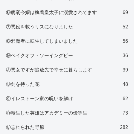
⑥病弱令嬢は執着皇太子に溺愛されてます
69
⑦悪役を救うリスになりました
52
⑧邪魔者に転生してしまいました
56
⑨ベイクオフ・ソーイングビー
36
Ⓐ悪女ですが追放先で幸せに暮らします
39
Ⓑ剣を持った花
48
Ⓒイレストーン家の呪いを解け
62
Ⓓ転生した英雄はアカデミーの優等生
73
Ⓔ忘れられた野原
282