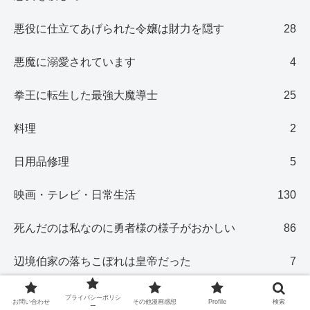
悪役に仕立てあげられた令嬢は財力を隠す
28
悪魔に溺愛されています
4
拳王に転生した最強大魔導士
25
料理
2
日用品修理
5
映画・テレビ・日常生活
130
死んだのは私なのに勇者様の様子がおかしい
86
辺境伯家の落ちこぼれは皇帝だった
7
プライバシーポリシ
お問い合わせ
その他漫画感想
Profile
検索
ー