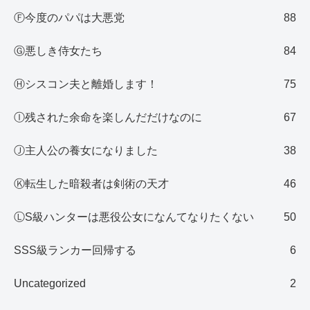
Ⓕ今度のパパは大悪党
88
Ⓖ悪しき侍女たち
84
Ⓗシスコン夫と離婚します！
75
Ⓘ残された余命を楽しんだだけなのに
67
Ⓙ主人公の養女になりました
38
Ⓚ転生した暗殺者は剣術の天才
46
ⓁS級ハンターは悪役公女になんてなりたくない
50
SSS級ランカー回帰する
6
Uncategorized
2